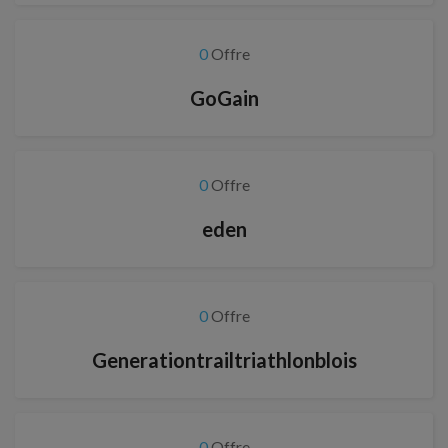
0
Offre
GoGain
0
Offre
eden
0
Offre
Generationtrailtriathlonblois
0
Offre