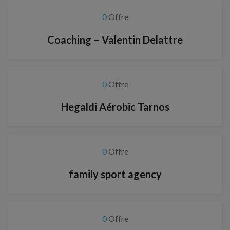
0
Offre
Coaching – Valentin Delattre
0
Offre
Hegaldi Aérobic Tarnos
0
Offre
family sport agency
0
Offre