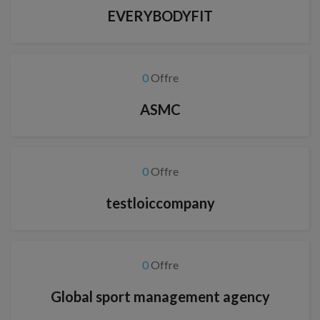
EVERYBODYFIT
0
Offre
ASMC
0
Offre
testloiccompany
0
Offre
Global sport management agency