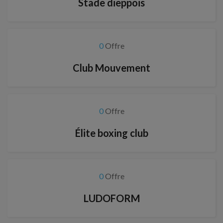
Stade dieppois
0
Offre
Club Mouvement
0
Offre
Élite boxing club
0
Offre
LUDOFORM