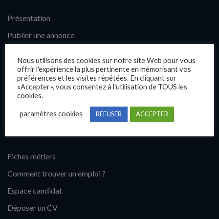
Présentation
Publier une annonce
Offres d’emploi
Nous utilisons des cookies sur notre site Web pour vous
Questions fréquentes
offrir l'expérience la plus pertinente en mémorisant vos
préférences et les visites répétées. En cliquant sur
Blog
«Accepter», vous consentez à l'utilisation de TOUS les
cookies.
Contact
paramètres cookies
REFUSER
ACCEPTER
Candidats
Fiches métiers
Comment trouver un emploi ?
Espace candidat
Déposer un CV