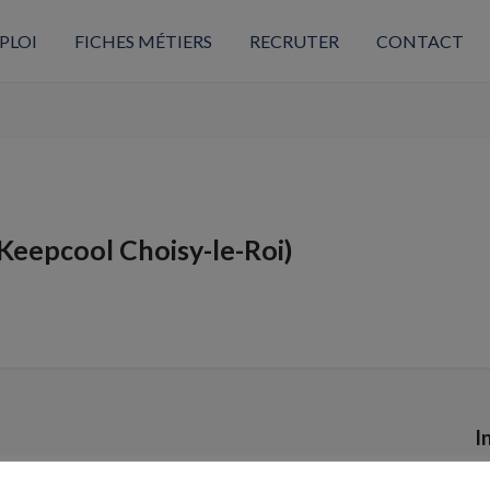
PLOI
FICHES MÉTIERS
RECRUTER
CONTACT
Keepcool Choisy-le-Roi)
I