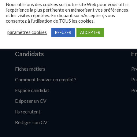
Nous utilisons des cookies sur notre site Web pour vous offrir
l'expérience la plus pertinente en mémorisant vos préférences
et les visites répétées. En cliquant sur «Accepter», vous
consentez à l'utilisation de TOUS les cookies.
paramètres cookies
REFUSER
ACCEPTER
Candidats
En
Fiches métiers
Pr
Comment trouver un emploi ?
Pu
Espace candidat
Pr
Déposer un CV
Ils recrutent
Rédiger son CV