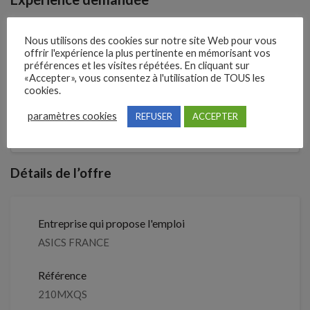
Débutant accepté
Nous utilisons des cookies sur notre site Web pour vous
offrir l'expérience la plus pertinente en mémorisant vos
préférences et les visites répétées. En cliquant sur
«Accepter», vous consentez à l'utilisation de TOUS les
1 mois
Il y a
cookies.
Clôture des candidatures : 29 août
paramètres cookies
REFUSER
ACCEPTER
Je postule
2026
Détails de l’offre
Entreprise qui propose l'emploi
ASICS FRANCE
Référence
210MXQS