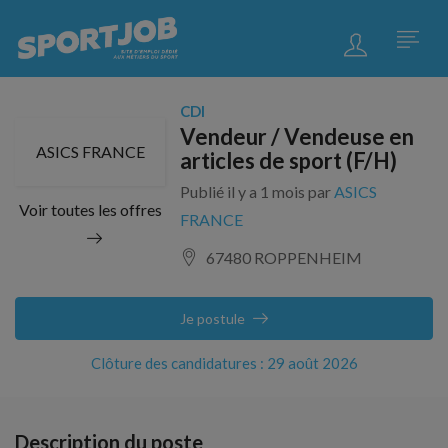
CDI
Vendeur / Vendeuse en
ASICS FRANCE
articles de sport (F/H)
Publié il y a 1 mois par
ASICS
Voir toutes les offres
FRANCE
67480 ROPPENHEIM
Je postule
Clôture des candidatures : 29 août 2026
Description du poste