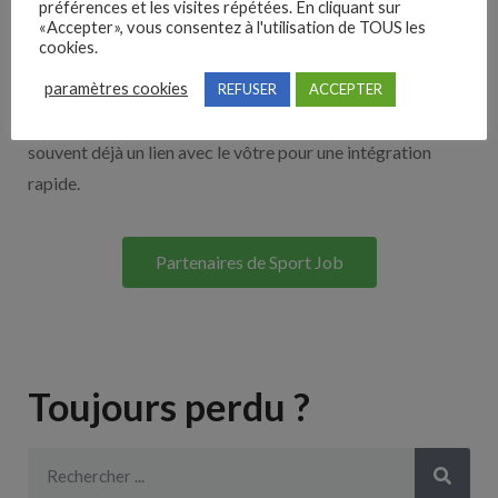
préférences et les visites répétées. En cliquant sur
«Accepter», vous consentez à l'utilisation de TOUS les
cookies.
Découvrez nos partenaires ! Moteurs de recherches,
paramètres cookies
multidiffuseurs, sites payant… nombreux sont nos
REFUSER
ACCEPTER
partenaires. Si vous travaillez avec un ATS nous avons
souvent déjà un lien avec le vôtre pour une intégration
rapide.
Partenaires de Sport Job
Toujours perdu ?