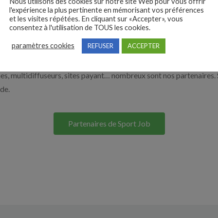
Nous utilisons des cookies sur notre site Web pour vous offrir
l'expérience la plus pertinente en mémorisant vos préférences
à recruter en cliquant sur le bouton ci-dessous.
et les visites répétées. En cliquant sur «Accepter», vous
consentez à l'utilisation de TOUS les cookies.
paramètres cookies
REFUSER
ACCEPTER
Nos solutions entreprises
s, multidiffuseurs, sites payant… nombreux sont nos partenaires. 
ide.
Partenaires de Sport Job