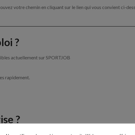
ouvez votre chemin en cliquant sur le lien qui vous convient ci-des
oi ?
ponibles actuellement sur SPORTJOB
ces rapidement.
ise ?
e du sport par exemple un coach sportif, un moniteur ou encore un 