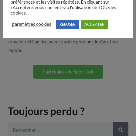
préférences et les visites répétées. En cliquant sur
«Accepter», vous consentez à l'utilisation de TOUS les
cookies.
Découvrez nos partenaires ! Moteurs de recherches,
paramètres cookies
multidiffuseurs, sites payant… nombreux sont nos
REFUSER
ACCEPTER
partenaires. Si vous travaillez avec un ATS nous avons
souvent déjà un lien avec le vôtre pour une intégration
rapide.
Partenaires de Sport Job
Toujours perdu ?