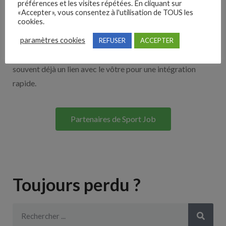
préférences et les visites répétées. En cliquant sur
«Accepter», vous consentez à l'utilisation de TOUS les
cookies.
Découvrez nos partenaires ! Moteurs de recherches,
paramètres cookies
multidiffuseurs, sites payant… nombreux sont nos
REFUSER
ACCEPTER
partenaires. Si vous travaillez avec un ATS nous avons
souvent déjà un lien avec le vôtre pour une intégration
rapide.
Partenaires de Sport Job
Toujours perdu ?