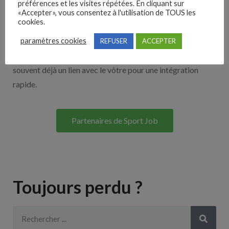
préférences et les visites répétées. En cliquant sur
«Accepter», vous consentez à l'utilisation de TOUS les
cookies.
Découvrez nos partenaires ! Moteurs de recherches,
paramètres cookies
multidiffuseurs, sites payant… nombreux sont nos
REFUSER
ACCEPTER
partenaires. Si vous travaillez avec un ATS nous avons
souvent déjà un lien avec le vôtre pour une intégration
rapide.
Partenaires de Sport Job
Toujours perdu ?