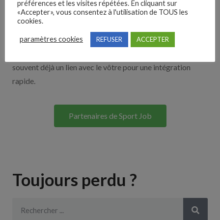
préférences et les visites répétées. En cliquant sur
«Accepter», vous consentez à l'utilisation de TOUS les
cookies.
Découvrez nos partenaires ! Moteurs de recherches,
paramètres cookies
multidiffuseurs, sites payant… nombreux sont nos
REFUSER
ACCEPTER
partenaires. Si vous travaillez avec un ATS nous avons
souvent déjà un lien avec le vôtre pour une intégration
rapide.
Partenaires de Sport Job
Toujours perdu ?