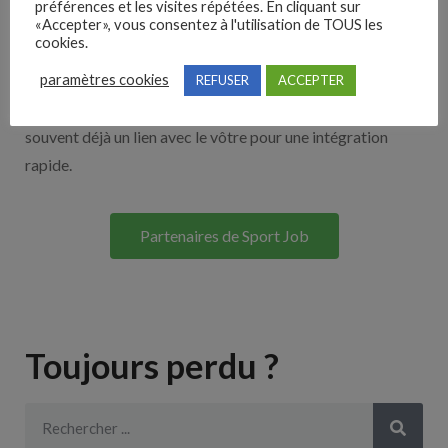
préférences et les visites répétées. En cliquant sur
«Accepter», vous consentez à l'utilisation de TOUS les
cookies.
Découvrez nos partenaires ! Moteurs de recherches,
paramètres cookies
multidiffuseurs, sites payant… nombreux sont nos
REFUSER
ACCEPTER
partenaires. Si vous travaillez avec un ATS nous avons
souvent déjà un lien avec le vôtre pour une intégration
rapide.
Partenaires de Sport Job
Toujours perdu ?