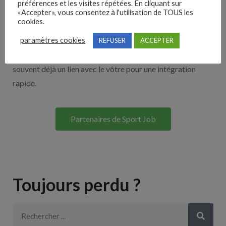
préférences et les visites répétées. En cliquant sur
«Accepter», vous consentez à l'utilisation de TOUS les
cookies.
Découvrez nos partenaires ! Moteurs de recherches,
paramètres cookies
multidiffuseurs, sites payant… nombreux sont nos
REFUSER
ACCEPTER
partenaires. Si vous travaillez avec un ATS nous avons
souvent déjà un lien avec le vôtre pour une intégration
rapide.
Partenaires de Sport Job
Toujours perdu ?