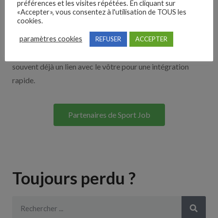
préférences et les visites répétées. En cliquant sur
«Accepter», vous consentez à l'utilisation de TOUS les
cookies.
Découvrez nos partenaires ! Moteurs de recherches,
paramètres cookies
multidiffuseurs, sites payant… nombreux sont nos
REFUSER
ACCEPTER
partenaires. Si vous travaillez avec un ATS nous avons
souvent déjà un lien avec le vôtre pour une intégration
rapide.
Partenaires de Sport Job
Toujours perdu ?