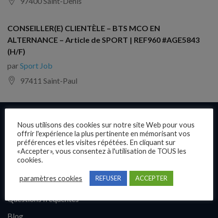
97400 Saint-Denis
CONSEILLER(E) CLIENTÈLE – BTS MCO EN
ALTERNANCE – Article de SPORT | REF960 #AGE5843
(H/F)
par
Sport Job
97411 Saint-Paul
Liens rapides
Nous utilisons des cookies sur notre site Web pour vous
offrir l'expérience la plus pertinente en mémorisant vos
préférences et les visites répétées. En cliquant sur
Présentation
«Accepter», vous consentez à l'utilisation de TOUS les
cookies.
Publier une annonce
paramètres cookies
REFUSER
ACCEPTER
Offres d’emploi
Questions fréquentes
Blog