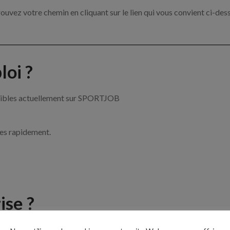
ouvez votre chemin en cliquant sur le lien qui vous convient ci-des
oi ?
ponibles actuellement sur SPORTJOB
ces rapidement.
ise ?
e du sport par exemple un coach sportif, un moniteur ou encore un 