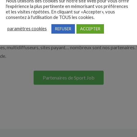
Nous utilisons des cookies sur notre site Web pour vous offrir
l'expérience la plus pertinente en mémorisant vos préférences
à recruter en cliquant sur le bouton ci-dessous.
et les visites répétées. En cliquant sur «Accepter», vous
consentez à l'utilisation de TOUS les cookies.
paramètres cookies
REFUSER
ACCEPTER
Nos solutions entreprises
s, multidiffuseurs, sites payant… nombreux sont nos partenaires. 
ide.
Partenaires de Sport Job