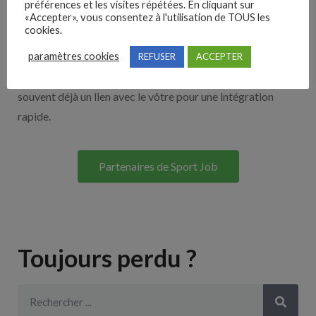
préférences et les visites répétées. En cliquant sur
«Accepter», vous consentez à l'utilisation de TOUS les
cookies.
Découvrez nos partenaires ! Moteurs de recherches,
paramètres cookies
multidiffuseurs, sites payant… nombreux sont nos
REFUSER
ACCEPTER
partenaires. Si vous travaillez avec un ATS nous avons
souvent déjà un lien avec le vôtre pour une intégration
rapide.
Partenaires de Sport Job
Toujours perdu ?